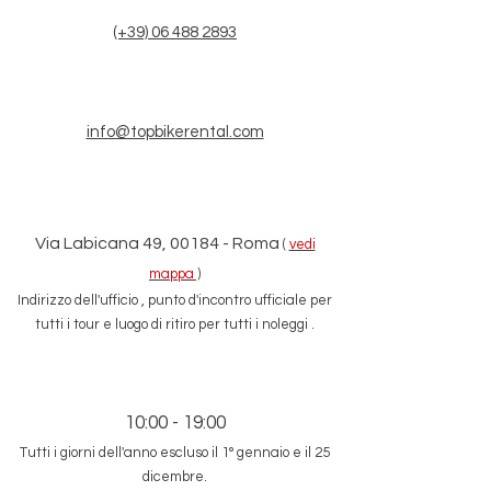
(+39) 06 488 2893
info@topbikerental.com
Via Labicana 49, 00184 - Roma
(
vedi
mappa
)
Indirizzo
dell'ufficio
, punto d'incontro ufficiale per
tutti i tour e
luogo di
ritiro
per
tutti i noleggi
.
10:00 - 19:00
Tutti i giorni dell'anno escluso
il 1° gennaio e
il 25
dicembre.