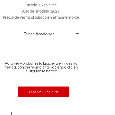
Estado
: Excelente
Año del modelo
: 2023
Precio de venta al público en el momento de
la adquisición
: 2700,00 €
Especificaciones
Frame
Scalpel HT Carbon
Fork
RockShox SID SL, 100mm,
Para ver y probar esta bicicleta en nuestra
Debonair, remote lockout
tienda, concierte una cita haciendo clic en
el siguiente botón:
Rear
Shimano XT
derailleur
Shifters
Shimano Deore M6100, 12-
Reservar una cita
speed
Cassette
Shimano Deore M6100, 10-51,
12-speed