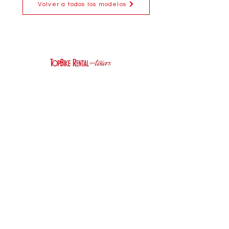
Volver a todos los modelos
Rims
WTB STX i23, 32h, tubeless
ready
Crankset
Shimano M5121, 30T
Hubs
Shimano MT410
Tires
Schwalbe Racing Ralph EVO,
29 x 2.25", SnakeSkin, Addix
compound, tubeless
Sobre
Trabaja con
nosotros
nosotros
Weight
11.4 Kg
FAQ
Política de
privacidad
Contáctenos
Política de
cookies