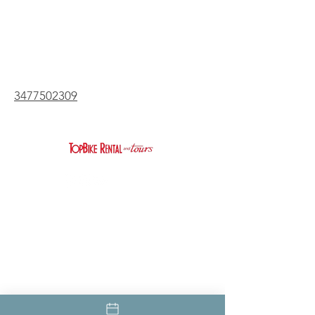
3477502309
Sobre
Trabaja con
nosotros
nosotros
FAQ
Política de
privacidad